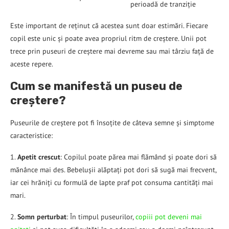
perioadă de tranziție
Este important de reținut că acestea sunt doar estimări. Fiecare
copil este unic și poate avea propriul ritm de creștere. Unii pot
trece prin puseuri de creștere mai devreme sau mai târziu față de
aceste repere.
Cum se manifestă un puseu de
creștere?
Puseurile de creștere pot fi însoțite de câteva semne și simptome
caracteristice:
1.
Apetit crescut
: Copilul poate părea mai flămând și poate dori să
mănânce mai des. Bebelușii alăptați pot dori să sugă mai frecvent,
iar cei hrăniți cu formulă de lapte praf pot consuma cantități mai
mari.
2.
Somn perturbat
: În timpul puseurilor,
copiii pot deveni mai