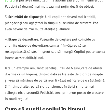
agitați
și pot avea dificultăți în a adormi sau a dormi neîntrerupt.
Pot dori să doarmă mai mult sau mai puțin decât de obicei.
3.
Schimbări de dispoziție
: Unii copii pot deveni mai iritabili,
plângăcioși sau agățători în timpul puseurilor de creștere. Pot
avea nevoie de mai multă atenție și alinare.
4.
Etape de dezvoltare
: Puseurile de creștere pot coincide cu
anumite etape de dezvoltare, cum ar fi învățarea să se
rostogolească, să stea în șezut sau să meargă. Copilul poate exersa
intens aceste abilități noi.
Iată un exemplu amuzant: Bebelușul tău de 6 luni, care de obicei
doarme ca un îngeraș, dintr-o dată se trezește de 5 ori pe noapte
și vrea să mănânce de parcă n-ar fi văzut mâncare de o săptămână.
Și în timpul zilei, parcă s-a transformat în lipici și nu te mai
slăbește nicio secundă. Felicitări, treci printr-un puseu de creștere
în toată regula!
Cum să susții copilul în timpul