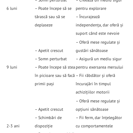
– Somn perturbat
– Creează un mediu sigur
6 luni
– Poate începe să se
pentru explorare
târască sau să se
– Încurajează
deplaseze
independența, dar oferă și
suport când este nevoie
– Oferă mese regulate și
– Apetit crescut
gustări sănătoase
– Somn perturbat
– Asigură un mediu sigur
9 luni
– Poate începe să stea
pentru exersarea mersului
în picioare sau să facă
– Fii răbdător și oferă
primii pași
încurajări în timpul
achizițiilor motorii
– Oferă mese regulate și
– Apetit crescut
opțiuni sănătoase
– Schimbări de
– Fii ferm, dar înțelegător
2-3 ani
dispoziție
cu comportamentele