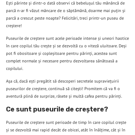
Ești părinte și dintr-o dată observi că bebelușul tău mănâncă de
parcă n-ar fi văzut mâncare de o săptămână, doarme mai puțin și
parcă a crescut peste noapte? Felicitări, treci printr-un puseu de
creștere!
Puseurile de creștere sunt acele perioade intense și uneori haotice
în care copilul tău crește și se dezvoltă cu o viteză uluitoare. Deși
pot fi obositoare și copleșitoare pentru părinți, acestea sunt
complet normale și necesare pentru dezvoltarea sănătoasă a
copilului.
Așa că, dacă ești pregătit să descoperi secretele supraviețuirii
puseurilor de creștere, continuă să citești! Promitem că va fi o
aventură plină de surprize, râsete și multă cafea pentru părinți.
Ce sunt puseurile de creștere?
Puseurile de creștere sunt perioade de timp în care copilul crește
și se dezvoltă mai rapid decât de obicei, atât în înălțime, cât și în