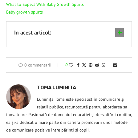
What to Expect With Baby Growth Spurts
Baby growth spurts
In acest articol:
0 commentarii
0
TOMA LUMINITA
Luminița Toma este specialist în comunicare și
relații publice, recunoscută pentru abordarea sa
inovatoare. Pasionată de domeniul educației și dezvoltării copiilor,
ea și-a dedicat o mare parte din carieră promovării unor metode
de comunicare pozitive între părinți și copii.