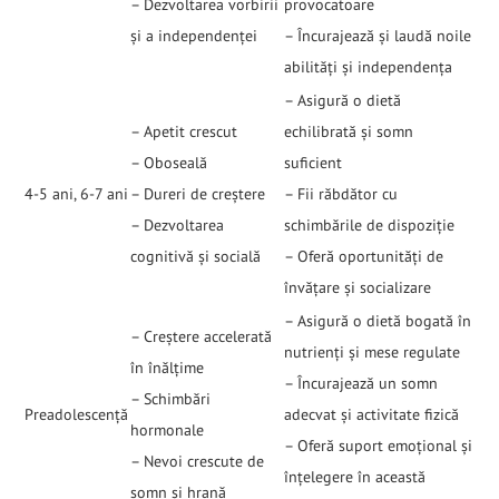
– Dezvoltarea vorbirii
provocatoare
și a independenței
– Încurajează și laudă noile
abilități și independența
– Asigură o dietă
– Apetit crescut
echilibrată și somn
– Oboseală
suficient
4-5 ani, 6-7 ani
– Dureri de creștere
– Fii răbdător cu
– Dezvoltarea
schimbările de dispoziție
cognitivă și socială
– Oferă oportunități de
învățare și socializare
– Asigură o dietă bogată în
– Creștere accelerată
nutrienți și mese regulate
în înălțime
– Încurajează un somn
– Schimbări
Preadolescență
adecvat și activitate fizică
hormonale
– Oferă suport emoțional și
– Nevoi crescute de
înțelegere în această
somn și hrană