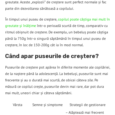
greutate. Aceste „explozii” de creștere sunt perfect normale și fac
parte din dezvoltarea sănătoasă a copilului.
În timpul unui puseu de creștere,
copilul poate câștiga mai mult în
greutate și înălțime
într-o perioadă scurtă de timp, comparativ cu
ritmul obișnuit de creștere. De exemplu, un bebeluș poate câștiga
până la 750g într-o singură săptămână în timpul unui puseu de
creștere, în loc de 150-200g cât ia în mod normal.
Când apar puseurile de creștere?
Puseurile de creștere pot apărea în diferite momente ale copilăriei,
de la naștere până la adolescență. La bebeluși, puseurile sunt mai
frecvente și au o durată mai scurtă, de obicei câteva zile. Pe
măsură ce copilul crește, puseurile devin mai rare, dar pot dura
mai mult, uneori chiar și câteva săptămâni.
Vârsta
Semne și simptome
Strategii de gestionare
– Alăptează mai frecvent