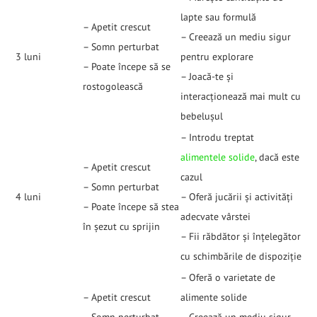
lapte sau formulă
– Apetit crescut
– Creează un mediu sigur
– Somn perturbat
3 luni
pentru explorare
– Poate începe să se
– Joacă-te și
rostogolească
interacționează mai mult cu
bebelușul
– Introdu treptat
alimentele solide
, dacă este
– Apetit crescut
cazul
– Somn perturbat
4 luni
– Oferă jucării și activități
– Poate începe să stea
adecvate vârstei
în șezut cu sprijin
– Fii răbdător și înțelegător
cu schimbările de dispoziție
– Oferă o varietate de
– Apetit crescut
alimente solide