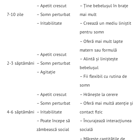
– Apetit crescut
– Ține bebelușul în brațe
7-10 zile
– Somn perturbat
mai mult
– Iritabilitate
– Creează un mediu liniștit
pentru somn
– Oferă mai mult lapte
matern sau formulă
– Apetit crescut
– Alintă și liniștește
2-3 săptămâni
– Somn perturbat
bebelușul
– Agitație
– Fii flexibil cu rutina de
somn
– Apetit crescut
– Hrănește la cerere
– Somn perturbat
– Oferă mai multă atenție și
4-6 săptămâni
– Iritabilitate
contact fizic
– Poate începe să
– Încurajează interacțiunea
zâmbească social
socială
– Mărește cantitățile de