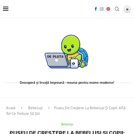
Descoperă și învață împreună - resurse pentru mame moderne!
Acasă
Bebeluşi
Puseu De Creștere La Bebeluși Și Copii: Află
Tot Ce Trebuie Să Știi
Bebeluşi
PUSEU DE CREȘTERE LA BEBELUȘI ȘI COPII: