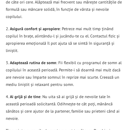
de câte ori cere. Alăptează mai frecvent sau mărește cantitățile de
formulă sau mâncare solidă, în funcție de vârsta și nevoile
copilului.
2.
Asigură confort și apropiere
: Petrece mai mult timp ținând
copilul în brațe, alintându-l și jucându-te cu el. Contactul fizic și
apropierea emoțională îl pot ajuta să se simtă în siguranță și
liniștit.
3.
Adaptează rutina de somn
: Fii flexibil cu programul de somn al
copilului în această perioadă. Permite-i să doarmă mai mult dacă
are nevoie sau împarte somnul în reprize mai scurte. Creează un
mediu liniștit și relaxant pentru somn.
4.
Ai grijă și de tine
: Nu uita să ai grijă și de nevoile tale în
această perioadă solicitantă. Odihnește-te cât poți, mănâncă
sănătos și cere ajutor de la partener, familie sau prieteni când ai
nevoie.