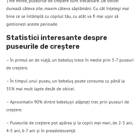
Ține minte, puseurile de creștere sunt trecătoare. De obicei
durează câteva zile, maxim câteva săptămâni. Cu cât înțelegi mai
bine ce se întâmplă cu copilul tău, cu atât va fi mai ușor să
gestionezi aceste perioade.
Statistici interesante despre
puseurile de creștere
– În primul an de viață, un bebeluș trece în medie prin 5-7 puseuri
de creștere.
– În timpul unui puseu, un bebeluș poate consuma cu până la
35% mai mult lapte decât de obicei.
– Aproximativ 90% dintre bebelușii alăptați trec prin puseuri de
creștere.
– Puseurile de creștere pot apărea și la copiii mai mari, de 2-3 ani,
4-5 ani, 6-7 ani și în preadolescență.