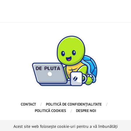
CONTACT
POLITICĂ DE CONFIDENȚIALITATE
POLITICĂ COOKIES
DESPRE NOI
Acest site web folosește cookie-uri pentru a vă îmbunătăți
Copyright @2024 – Toate drepturile rezervate. Proiectat și dezvoltat