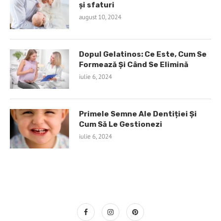
și sfaturi
august 10, 2024
Dopul Gelatinos: Ce Este, Cum Se
Formează Și Când Se Elimină
iulie 6, 2024
Primele Semne Ale Dentiției Și
Cum Să Le Gestionezi
iulie 6, 2024
TINE LEGATURA