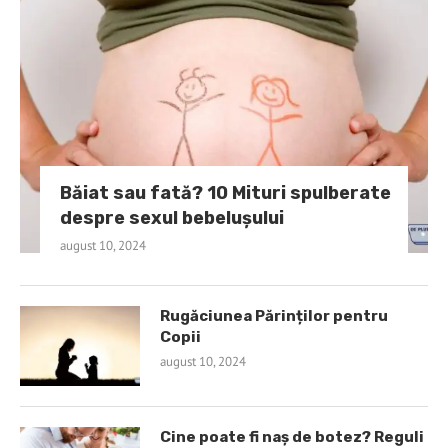
Băiat sau fată? 10 Mituri spulberate
despre sexul bebelușului
august 10, 2024
Rugăciunea Părinților pentru
Copii
august 10, 2024
Cine poate fi naș de botez? Reguli