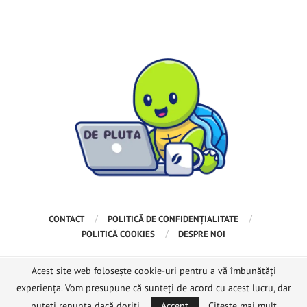
CONTACT
POLITICĂ DE CONFIDENȚIALITATE
POLITICĂ COOKIES
DESPRE NOI
Acest site web folosește cookie-uri pentru a vă îmbunătăți
Copyright @2024 – Toate drepturile rezervate. Proiectat și dezvoltat
experiența. Vom presupune că sunteți de acord cu acest lucru, dar
de
DePluta
puteți renunța dacă doriți.
Accept
Citeşte mai mult