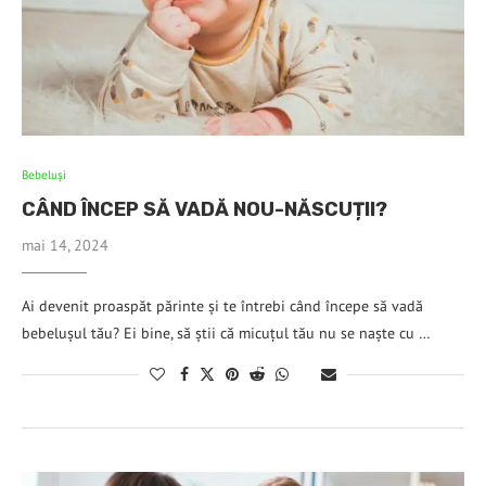
Bebeluşi
CÂND ÎNCEP SĂ VADĂ NOU-NĂSCUȚII?
mai 14, 2024
Ai devenit proaspăt părinte și te întrebi când începe să vadă
bebelușul tău? Ei bine, să știi că micuțul tău nu se naște cu …