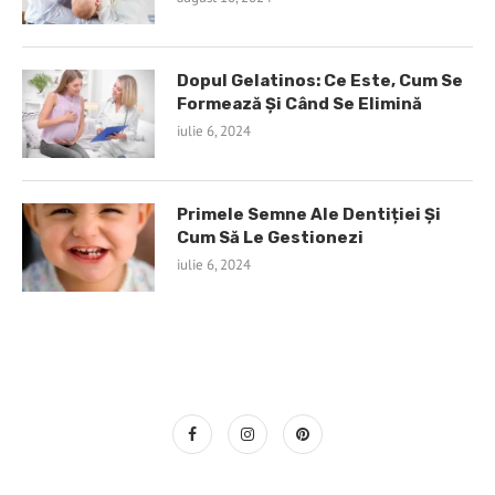
Dopul Gelatinos: Ce Este, Cum Se
Formează Și Când Se Elimină
iulie 6, 2024
Primele Semne Ale Dentiției Și
Cum Să Le Gestionezi
iulie 6, 2024
TINE LEGATURA